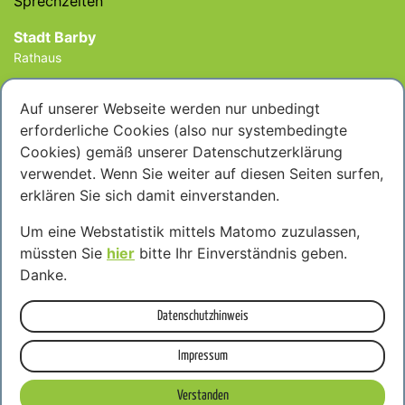
Sprechzeiten
Stadt Barby
Rathaus
Rathaus
Auf unserer Webseite werden nur unbedingt
Mo: geschlossen
erforderliche Cookies (also nur systembedingte
Di: 09:00 - 12:00 und 13:00 - 18:00 Uhr
Cookies) gemäß unserer Datenschutzerklärung
Mi: geschlossen
verwendet. Wenn Sie weiter auf diesen Seiten surfen,
Do: 09:00 - 12:00 und 13:00 - 16:00 Uhr
erklären Sie sich damit einverstanden.
Fr: geschlossen
Um eine Webstatistik mittels Matomo zuzulassen,
Tel: 039298/672-0
müssten Sie
hier
bitte Ihr Einverständnis geben.
Danke.
Bürgerbüro (Meldeamt Groß Rosenburg)
Datenschutzhinweis
Alle 14 Tage in den ungraden Wochen
Mi: 09:00 - 12:00 und 13:00 - 17:00 Uhr
Impressum
Tel: 039294/323099
Verstanden